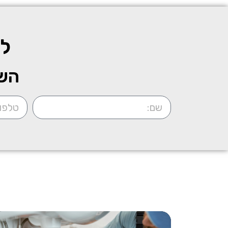
לק
השא