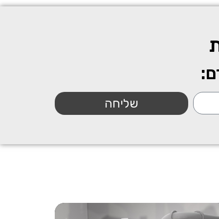
ת
ם:
שליחה